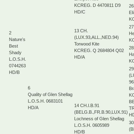
KCREG. D 4470811 D9
26
HD/C
El
KC
27
13 CH.
2
He
(LUX.93,ALL.,NED.94)
Nature's
KC
Torwood Kite
Best
28
KCREG. Q 2684804 Q02
Shady
Ha
HD/A
L.O.S.H.
KC
0744263
29
HD/B
(L
96
6
Br
Quality of Glen Shellag
KC
L.O.S.H. 0683101
BE
14 CH.I.B.91
HD/A
T
(BELG.B.,FR.B.90,LUX.91)
H
Lochness of Glen Shellag
30
L.O.S.H. 0605989
(B
HD/B