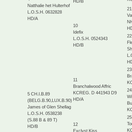
HD/B
Natthalie het Hulterhof
21
L.O.S.H. 0632828
Va
HD/A
NH
10
H
Idefix
22
L.O.S.H. 0524343
Fl
HD/B
Sh
L.
H
23
Br
11
KC
Branchalwood Affric
24
KCREG. D 441943 D9
5 CH.I.B.89
Wi
HD/A
(BELG.B.90,LUX.B.90)
Bu
James of Glen Shellag
KC
L.O.S.H. 0538238
25
(S.88 B & 89 T)
To
12
HD/B
KC
Exclyst Kiss