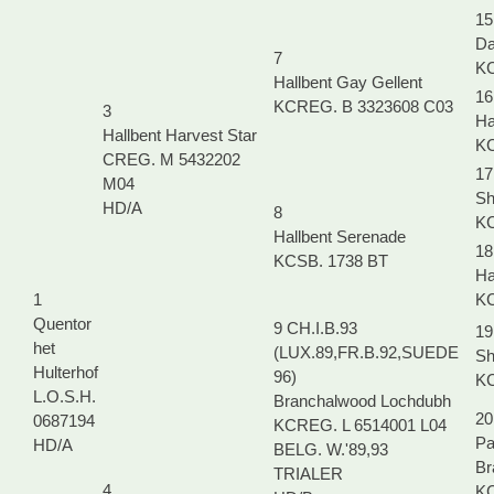
15
Da
7
KC
Hallbent Gay Gellent
16
KCREG. B 3323608 C03
3
Ha
Hallbent Harvest Star
KC
CREG. M 5432202
17
M04
Sh
HD/A
8
KC
Hallbent Serenade
18
KCSB. 1738 BT
Ha
1
KC
Quentor
9 CH.I.B.93
19
het
(LUX.89,FR.B.92,SUEDE
Sh
Hulterhof
96)
KC
L.O.S.H.
Branchalwood Lochdubh
20
0687194
KCREG. L 6514001 L04
Pa
HD/A
BELG. W.'89,93
Br
TRIALER
4
KC